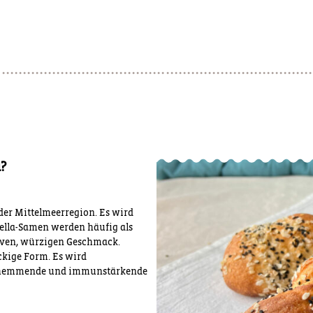
?
er Mittelmeerregion. Es wird
gella-Samen werden häufig als
iven, würzigen Geschmack.
ckige Form. Es wird
gshemmende und immunstärkende