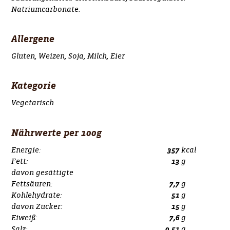
Natriumcarbonate.
Allergene
Gluten, Weizen, Soja, Milch, Eier
Kategorie
Vegetarisch
Nährwerte per 100g
Energie:
357
kcal
Fett:
13
g
davon gesättigte
Fettsäuren:
7,7
g
Kohlehydrate:
51
g
davon Zucker:
15
g
Eiweiß:
7,6
g
Salz:
0,51
g