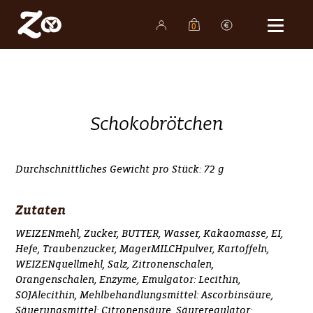
0
Shop
Bäckereien
Produkte
Schokobrötchen
Familienunternehmen
Karriere
Durchschnittliches Gewicht pro Stück: 72 g
Aktuelles
Zutaten
Kontakt
WEIZENmehl, Zucker, BUTTER, Wasser, Kakaomasse, EI,
Hefe, Traubenzucker, MagerMILCHpulver, Kartoffeln,
WEIZENquellmehl, Salz, Zitronenschalen,
Orangenschalen, Enzyme, Emulgator: Lecithin,
SOJAlecithin, Mehlbehandlungsmittel: Ascorbinsäure,
Säuerungsmittel: Citronensäure, Säureregulator: