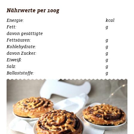
Nährwerte per 100g
Energie:
kcal
Fett:
g
davon gesättigte
Fettsäuren:
g
Kohlehydrate:
g
davon Zucker:
g
Eiweiß:
g
Salz:
g
Ballaststoffe:
g