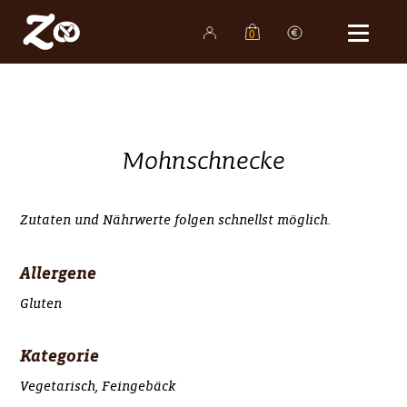
0
Shop
Bäckereien
Produkte
Mohnschnecke
Familienunternehmen
Karriere
Zutaten und Nährwerte folgen schnellst möglich.
Aktuelles
Allergene
Kontakt
Gluten
Kategorie
Vegetarisch, Feingebäck