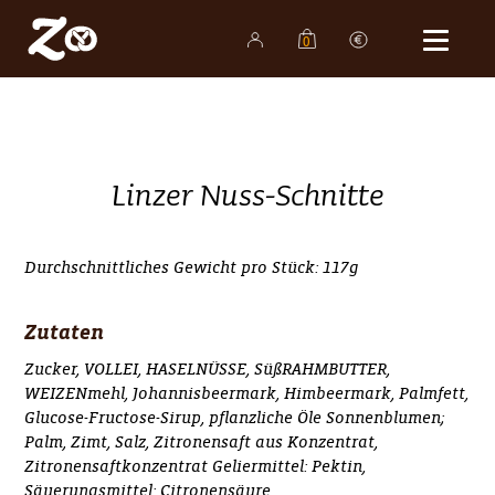
0
Shop
Bäckereien
Produkte
Linzer Nuss-Schnitte
Familienunternehmen
Karriere
Durchschnittliches Gewicht pro Stück: 117g
Aktuelles
Zutaten
Kontakt
Zucker, VOLLEI, HASELNÜSSE, SüßRAHMBUTTER,
WEIZENmehl, Johannisbeermark, Himbeermark, Palmfett,
Glucose-Fructose-Sirup, pflanzliche Öle Sonnenblumen;
Palm, Zimt, Salz, Zitronensaft aus Konzentrat,
Zitronensaftkonzentrat Geliermittel: Pektin,
Säuerungsmittel: Citronensäure.