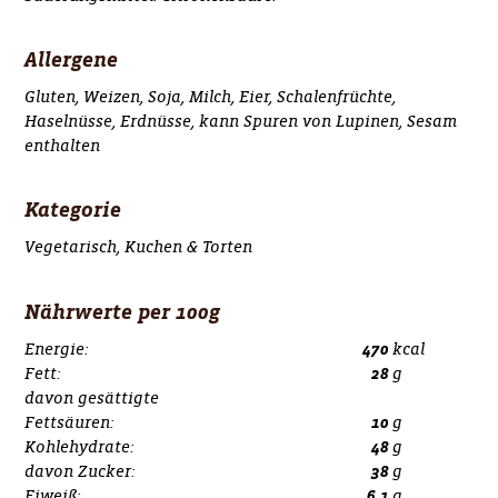
Allergene
Gluten, Weizen, Soja, Milch, Eier, Schalenfrüchte,
Haselnüsse, Erdnüsse, kann Spuren von Lupinen, Sesam
enthalten
Kategorie
Vegetarisch, Kuchen & Torten
Nährwerte per 100g
Energie:
470
kcal
Fett:
28
g
davon gesättigte
Fettsäuren:
10
g
Kohlehydrate:
48
g
davon Zucker:
38
g
Eiweiß:
6,1
g