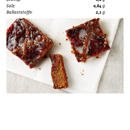
Salz:
0,64
g
Ballaststoffe:
2,1
g