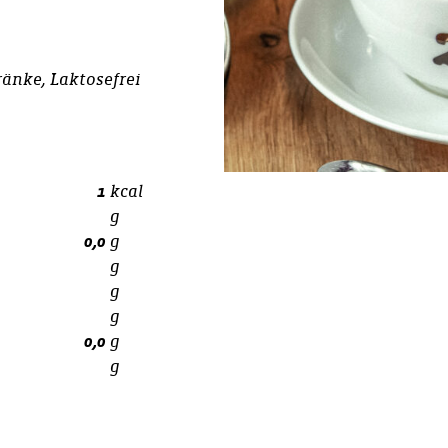
ränke, Laktosefrei
1
kcal
g
0,0
g
g
g
g
0,0
g
g