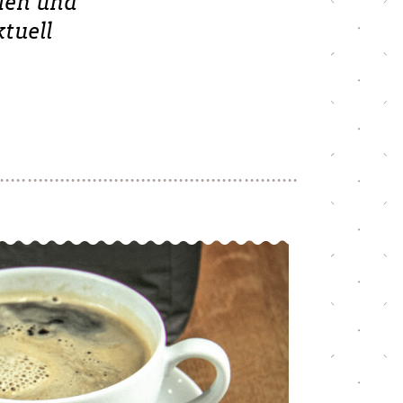
rien und
tuell