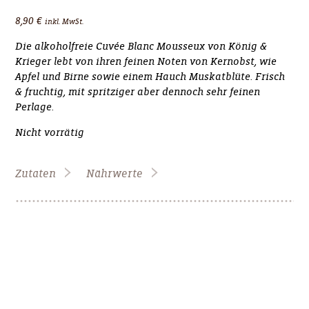
8,90
€
inkl. MwSt.
Die alkoholfreie Cuvée Blanc Mousseux von König &
Krieger lebt von ihren feinen Noten von Kernobst, wie
Apfel und Birne sowie einem Hauch Muskatblüte. Frisch
& fruchtig, mit spritziger aber dennoch sehr feinen
Perlage.
Nicht vorrätig
Zutaten
Nährwerte
Cuvée Blanc Mousseux (alkoholfrei)
Nährwerte per 100g
Alkoholfreier Wein (99%), Kohlensäure,
Cuvée Blanc Mousseux (alkoholfrei)
Konservierungsstoff: Schwefeldioxid (Zusatz Nährwerte:
enthält geringfügige Mengen von Fett, gesättigten
Energie:
21,8
kcal
Fettsäuren, Eiweiß und Salz.)