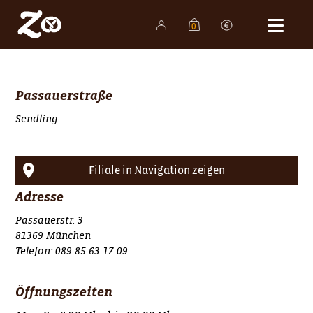
0
Shop
Bäckereien
Passauerstraße
Produkte
Sendling
Familienunternehmen
Karriere
Filiale in Navigation zeigen
Aktuelles
Adresse
Kontakt
Passauerstr. 3
81369 München
Telefon:
089 85 63 17 09
Öffnungszeiten