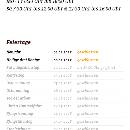
Mo - Fr 6:30 Uhr bis 18:00 Uhr
Sa 7:30 Uhr bis 12:00 Uhr & 12:30 Uhr bis 16:00 Uhr
Feiertage
Neujahr
01.01.2027
geschlossen
Heilige drei Könige
06.01.2027
geschlossen
Faschingsdienstag
17.02.2026
bis 17:00 Uhr geöffnet
Karfreitag
03.04.2026
geschlossen
Ostersonntag
05.04.2026
geschlossen
Ostermontag
06.04.2026
geschlossen
Tag der Arbeit
01.05.2026
geschlossen
Christi Himmelfahrt
14.05.2026
geschlossen
Pfingstsonntag
24.05.2026
geschlossen
Pfingstmontag
25.05.2026
geschlossen
Fronleichnam
04.06.2026
geschlossen