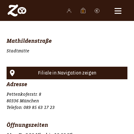
0
Shop
Bäckereien
Mathildenstraße
Produkte
Stadtmitte
Familienunternehmen
Karriere
Filiale in Navigation zeigen
Aktuelles
Adresse
Kontakt
Pettenkoferstr. 8
80336 München
Telefon:
089 85 63 17 23
Öffnungszeiten